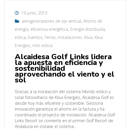
19 junio, 2013
aerogeneradores de eje vertical
,
Ahorro de
energía
,
eficiencia energética
,
Energía distribuida
,
eólica
,
Eventos
,
Ferias
,
instalaciones
,
Kliux
,
Kliux
Energies
,
mini eólica
Alcaidesa Golf Links lidera
la apuesta en eficiencia y
sostenibilidad
aprovechando el viento y el
sol
Gracias a la instalación del sistema híbrido eólico y
solar fotovoltaico de Kliux Energies, Alcaidesa Golf es
desde hoy más eficiente y sostenible. Gestiona
Innovación garantiza el ahorro en la factura y ha
coordinado el proyecto de instalación. Alcaidesa Golf
Links Resort se convierte en el primer Golf Resort de
Andalucía en instalar el sistema…