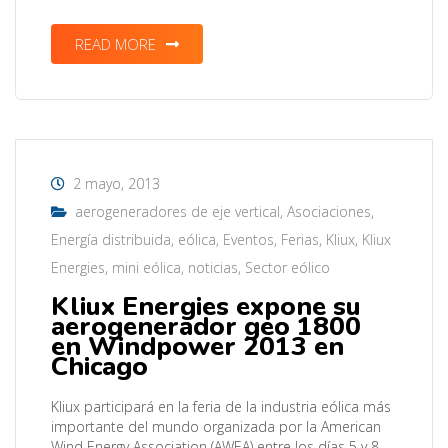
READ MORE
2 mayo, 2013
aerogeneradores de eje vertical
,
Asociaciones
,
Energía distribuida
,
eólica
,
Eventos
,
Ferias
,
Kliux
,
Kliux
Energies
,
mini eólica
,
noticias
,
Sector eólico
Kliux Energies expone su
aerogenerador geo 1800
en Windpower 2013 en
Chicago
Kliux participará en la feria de la industria eólica más
importante del mundo organizada por la American
Wind Energy Association (AWEA) entre los días 5 y 8