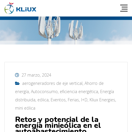
27 marzo, 2024
aerogeneradores de eje vertical
,
Ahorro de
energía
,
Autoconsumo
,
eficiencia energética
,
Energía
distribuida
,
eólica
,
Eventos
,
Ferias
,
I+D
,
Kliux Energies
,
mini eólica
Retos y potencial de la
energía minieólica en el
autoabastecimiento