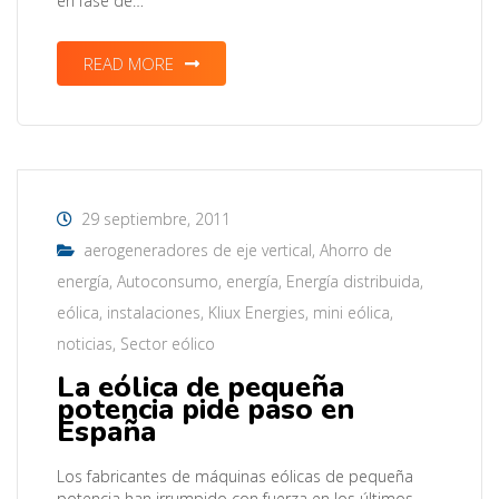
en fase de…
READ MORE
29 septiembre, 2011
aerogeneradores de eje vertical
,
Ahorro de
energía
,
Autoconsumo
,
energía
,
Energía distribuida
,
eólica
,
instalaciones
,
Kliux Energies
,
mini eólica
,
noticias
,
Sector eólico
La eólica de pequeña
potencia pide paso en
España
Los fabricantes de máquinas eólicas de pequeña
potencia han irrumpido con fuerza en los últimos