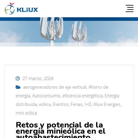
27 marzo, 2024
aerogeneradores de eje vertical
,
Ahorro de
energía
,
Autoconsumo
,
eficiencia energética
,
Energía
distribuida
,
eólica
,
Eventos
,
Ferias
,
I+D
,
Kliux Energies
,
mini eólica
Retos y potencial de la
energía minieólica en el
autoabastecimiento