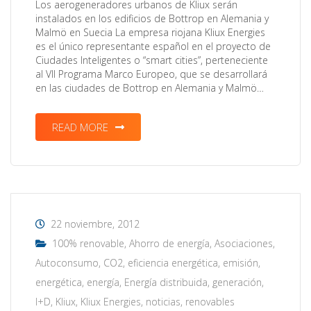
Los aerogeneradores urbanos de Kliux serán
instalados en los edificios de Bottrop en Alemania y
Malmö en Suecia La empresa riojana Kliux Energies
es el único representante español en el proyecto de
Ciudades Inteligentes o “smart cities”, perteneciente
al VII Programa Marco Europeo, que se desarrollará
en las ciudades de Bottrop en Alemania y Malmö…
READ MORE
22 noviembre, 2012
100% renovable
,
Ahorro de energía
,
Asociaciones
,
Autoconsumo
,
CO2
,
eficiencia energética
,
emisión
,
energética
,
energía
,
Energía distribuida
,
generación
,
I+D
,
Kliux
,
Kliux Energies
,
noticias
,
renovables