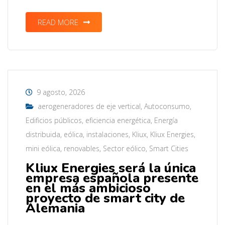
READ MORE
9 agosto, 2026
aerogeneradores de eje vertical
,
Autoconsumo
,
Edificios públicos
,
eficiencia energética
,
Energía
distribuida
,
eólica
,
instalaciones
,
Kliux
,
Kliux Energies
,
mini eólica
,
renovables
,
Sector eólico
,
Smart Cities
Kliux Energies será la única
empresa española presente
en el más ambicioso
proyecto de smart city de
Alemania