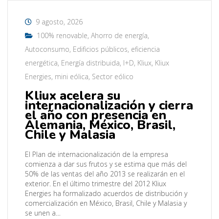
9 agosto, 2026
100% renovable
,
Ahorro de energía
,
Autoconsumo
,
Edificios públicos
,
eficiencia
energética
,
Energía distribuida
,
I+D
,
Kliux
,
Kliux
Energies
,
mini eólica
,
Sector eólico
Kliux acelera su
internacionalización y cierra
el año con presencia en
Alemania, México, Brasil,
Chile y Malasia
El Plan de internacionalización de la empresa
comienza a dar sus frutos y se estima que más del
50% de las ventas del año 2013 se realizarán en el
exterior. En el último trimestre del 2012 Kliux
Energies ha formalizado acuerdos de distribución y
comercialización en México, Brasil, Chile y Malasia y
se unen a…