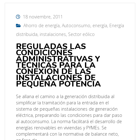
18 noviembre, 2011
Ahorro de energía
,
Autoconsumo
,
energía
,
Energía
distribuida
,
instalaciones
,
Sector eólico
REGULADAS LAS
CONDICIONES
ADMINISTRATIVAS Y
TÉCNICAS PARA LA
CONEXIÓN DE LAS
INSTALACIONES DE
PEQUEÑA POTENCIA
Se allana el camino a la generación distribuida al
simplificar la tramitación para la entrada en el
sistema de pequeñas instalaciones de generación
eléctrica, preparando las condiciones para dar paso
al autoconsumo. La norma facilitará el desarrollo de
energías renovables en viviendas y PYMEs. Se
complementará con la normativa de balance neto,