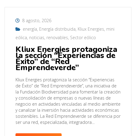
8 agosto, 2026
energía
,
Energía distribuida
,
Kliux Energies
,
mini
eólica
,
noticias
,
renovables
,
Sector eólico
Kliux Energies protagoniza
la sección “Experiencias de
Éxito” de “Red
Emprendeverde”
Kliux Energies protagoniza la sección “Experiencias
de Éxito” de “Red Emprendeverde”, una iniciativa de
la Fundación Biodiversidad para fomentar la creación
y consolidación de empresas o nuevas líneas de
negocio en actividades vinculadas al medio ambiente
y canalizar la inversión hacia actividades económicas
sostenibles. La Red Emprendeverde se diferencia por
ser una red, especializada, integradora…