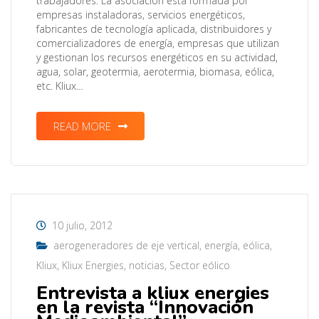
trabajadores. La asociación está formada por
empresas instaladoras, servicios energéticos,
fabricantes de tecnología aplicada, distribuidores y
comercializadores de energía, empresas que utilizan
y gestionan los recursos energéticos en su actividad,
agua, solar, geotermia, aerotermia, biomasa, eólica,
etc. Kliux…
READ MORE
10 julio, 2012
aerogeneradores de eje vertical
,
energía
,
eólica
,
Kliux
,
Kliux Energies
,
noticias
,
Sector eólico
Entrevista a kliux energies
en la revista “Innovación