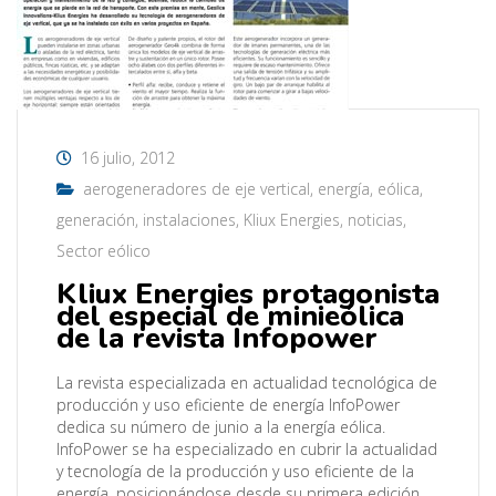
16 julio, 2012
aerogeneradores de eje vertical
,
energía
,
eólica
,
generación
,
instalaciones
,
Kliux Energies
,
noticias
,
Sector eólico
Kliux Energies protagonista
del especial de minieólica
de la revista Infopower
La revista especializada en actualidad tecnológica de
producción y uso eficiente de energía InfoPower
dedica su número de junio a la energía eólica.
InfoPower se ha especializado en cubrir la actualidad
y tecnología de la producción y uso eficiente de la
energía, posicionándose desde su primera edición,