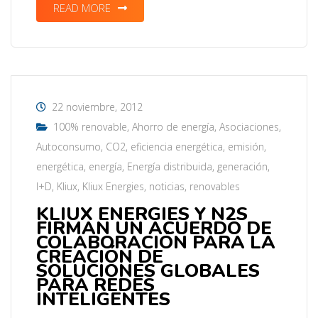
READ MORE
22 noviembre, 2012
100% renovable
,
Ahorro de energía
,
Asociaciones
,
Autoconsumo
,
CO2
,
eficiencia energética
,
emisión
,
energética
,
energía
,
Energía distribuida
,
generación
,
I+D
,
Kliux
,
Kliux Energies
,
noticias
,
renovables
KLIUX ENERGIES Y N2S
FIRMAN UN ACUERDO DE
COLABORACIÓN PARA LA
CREACIÓN DE
SOLUCIONES GLOBALES
PARA REDES
INTELIGENTES