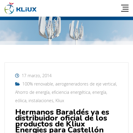
17 marzo, 2014
100% renovable
,
aerogeneradores de eje vertical
,
Ahorro de energía
,
eficiencia energética
,
energía
,
eólica
,
instalaciones
,
Kliux
Hermanos Baraldés ya es
distribuidor oficial de los
productos de Kliux
Energies para Castellón