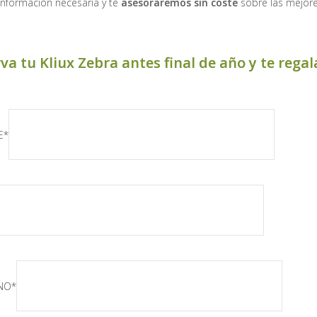
información necesaria y te
asesoraremos sin coste
sobre las mejore
va tu Kliux Zebra antes final de año y te r
E*
NO*