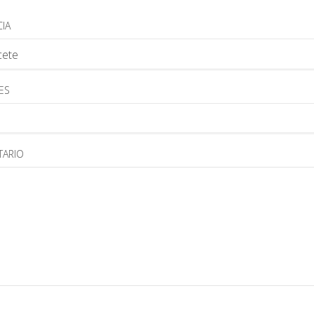
IA
ES
ARIO