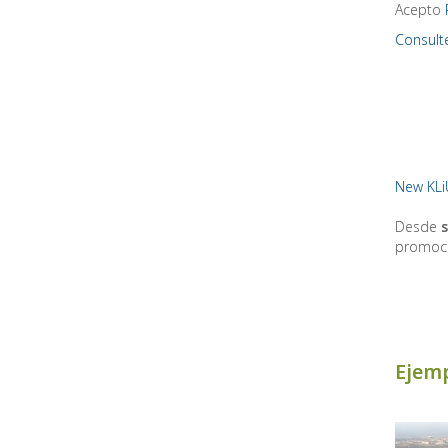
Acepto
Consult
New KLi
Desde
s
promoci
Ejemp